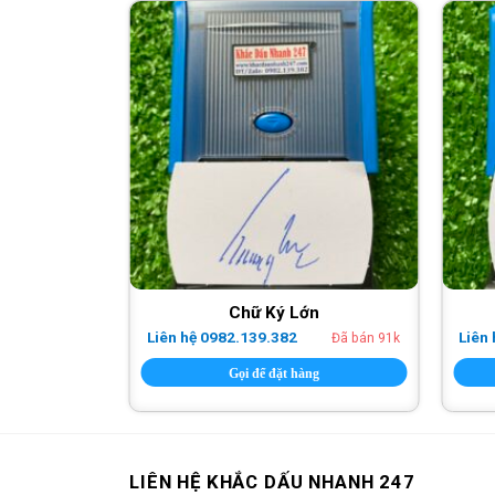
Chữ Ký Lớn
Liên hệ 0982.139.382
Liên
Đã bán 42k
Đã bán 91k
hàng
Gọi để đặt hàng
LIÊN HỆ KHẮC DẤU NHANH 247