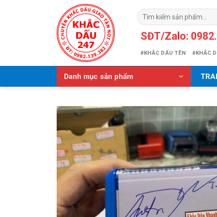
Skip
Tìm
to
kiếm:
content
SĐT/Zalo: 0982.
#KHẮC DẤU TÊN
#KHẮC D
Danh mục sản phẩm
TRA