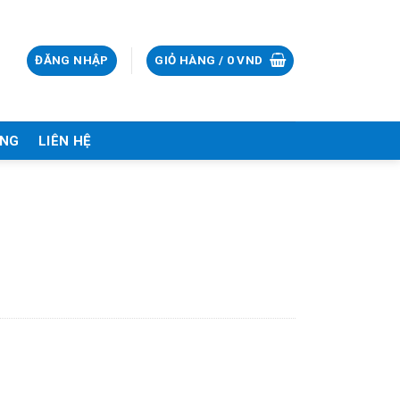
ĐĂNG NHẬP
GIỎ HÀNG /
0
VND
ÀNG
LIÊN HỆ