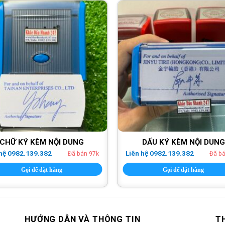
CHỮ KÝ KÈM NỘI DUNG
DẤU KÝ KÈM NỘI DUNG
 hệ 0982.139.382
Liên hệ 0982.139.382
Đã bán 97k
Đã b
Gọi để đặt hàng
Gọi để đặt hàng
HƯỚNG DẪN VÀ THÔNG TIN
T