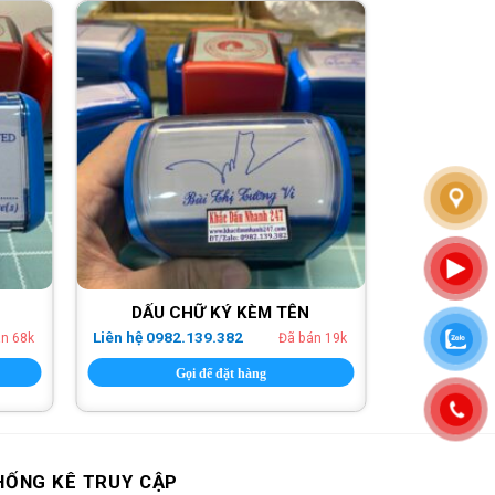
DẤU CHỮ KÝ KÈM TÊN
Liên hệ 0982.139.382
án 68k
Đã bán 19k
Gọi để đặt hàng
HỐNG KÊ TRUY CẬP