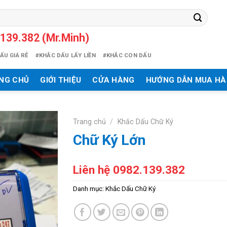
139.382 (Mr.Minh)
ẤU GIÁ RẺ
#KHẮC DẤU LẤY LIỀN
#KHẮC CON DẤU
NG CHỦ
GIỚI THIỆU
CỬA HÀNG
HƯỚNG DẪN MUA H
Trang chủ
/
Khắc Dấu Chữ Ký
Chữ Ký Lớn
Liên hệ 0982.139.382
Danh mục:
Khắc Dấu Chữ Ký