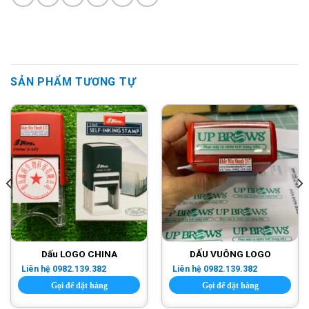
SẢN PHẨM TƯƠNG TỰ
Dấu LOGO CHINA
DẤU VUÔNG LOGO
Liên hệ 0982.139.382
Liên hệ 0982.139.382
Gọi để đặt hàng
Gọi để đặt hàng